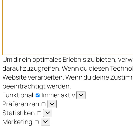
Um dir ein optimales Erlebnis zu bieten, v
darauf zuzugreifen. Wenn du diesen Technol
Website verarbeiten. Wenn du deine Zustim
beeinträchtigt werden.
Funktional
Funktional
Immer aktiv
Präferenzen
Präferenzen
Statistiken
Statistiken
Marketing
Marketing